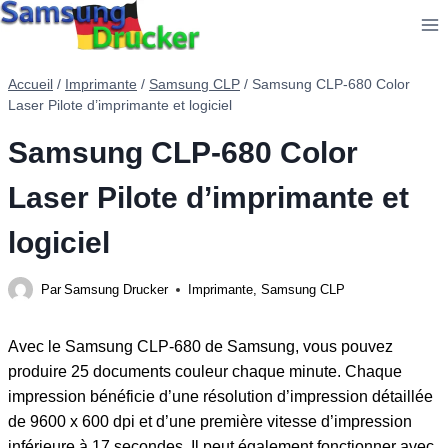
Aller
au
contenu
Accueil
/
Imprimante
/
Samsung CLP
/
Samsung CLP-680 Color
Laser Pilote d’imprimante et logiciel
Samsung CLP-680 Color
Laser Pilote d’imprimante et
logiciel
Par
Samsung Drucker
Imprimante
,
Samsung CLP
Avec le Samsung CLP-680 de Samsung, vous pouvez
produire 25 documents couleur chaque minute. Chaque
impression bénéficie d’une résolution d’impression détaillée
de 9600 x 600 dpi et d’une première vitesse d’impression
inférieure à 17 secondes. Il peut également fonctionner avec