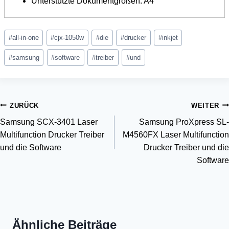
Unterstützte Dokumentgrößen: A4
Schlagworte:
#
all-in-one
#
cjx-1050w
#
die
#
drucker
#
inkjet
#
samsung
#
software
#
treiber
#
und
Beitragsnavigation
ZURÜCK
WEITER
Samsung SCX-3401 Laser
Samsung ProXpress SL-
Multifunction Drucker Treiber
M4560FX Laser Multifunction
und die Software
Drucker Treiber und die
Software
Ähnliche Beiträge