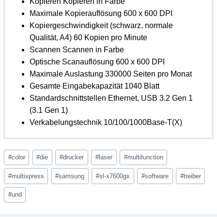
Kopieren Kopieren in Farbe
Maximale Kopierauflösung 600 x 600 DPI
Kopiergeschwindigkeit (schwarz, normale
Qualität, A4) 60 Kopien pro Minute
Scannen Scannen in Farbe
Optische Scanauflösung 600 x 600 DPI
Maximale Auslastung 330000 Seiten pro Monat
Gesamte Eingabekapazität 1040 Blatt
Standardschnittstellen Ethernet, USB 3.2 Gen 1
(3.1 Gen 1)
Verkabelungstechnik 10/100/1000Base-T(X)
Schlagworte:
#
color
#
die
#
drucker
#
laser
#
multifunction
#
multixpress
#
samsung
#
sl-x7600gx
#
software
#
treiber
#
und