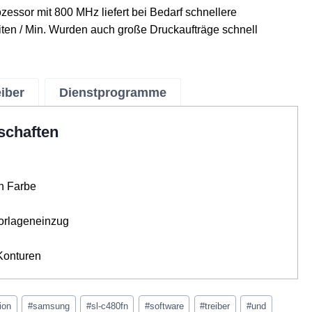
sor mit 800 MHz liefert bei Bedarf schnellere
iten / Min. Wurden auch große Druckaufträge schnell
eiber
Dienstprogramme
schaften
in Farbe
Vorlageneinzug
Konturen
ion
#
samsung
#
sl-c480fn
#
software
#
treiber
#
und