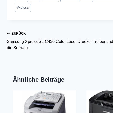
#
xpress
Beitragsnavigation
ZURÜCK
Samsung Xpress SL-C430 Color Laser Drucker Treiber un
die Software
Ähnliche Beiträge