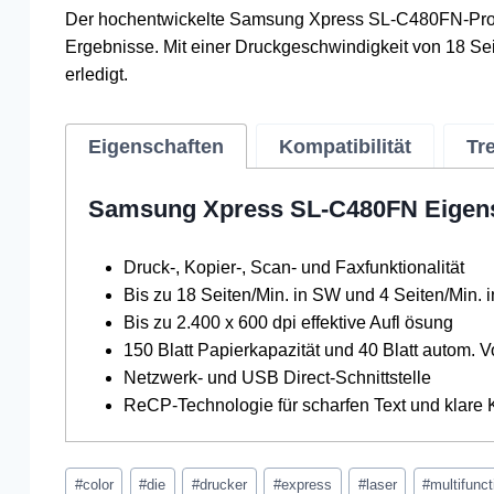
Der hochentwickelte Samsung Xpress SL-C480FN-Prozes
Ergebnisse. Mit einer Druckgeschwindigkeit von 18 Se
erledigt.
Eigenschaften
Kompatibilität
Tr
Samsung Xpress SL-C480FN Eigen
Druck-, Kopier-, Scan- und Faxfunktionalität
Bis zu 18 Seiten/Min. in SW und 4 Seiten/Min. 
Bis zu 2.400 x 600 dpi effektive Aufl ösung
150 Blatt Papierkapazität und 40 Blatt autom. 
Netzwerk- und USB Direct-Schnittstelle
ReCP-Technologie für scharfen Text und klare 
Schlagworte:
#
color
#
die
#
drucker
#
express
#
laser
#
multifunct