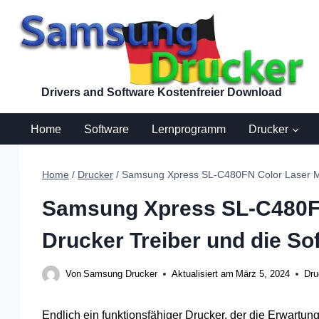
Zum
Inhalt
springen
Drivers and Software Kostenfreier Download
Home
Software
Lernprogramm
Drucker
Home
/
Drucker
/
Samsung Xpress SL-C480FN Color Laser Mul
Samsung Xpress SL-C480FN
Drucker Treiber und die So
Von
Samsung Drucker
Aktualisiert am
März 5, 2024
Dru
Endlich ein funktionsfähiger Drucker, der die Erwartung