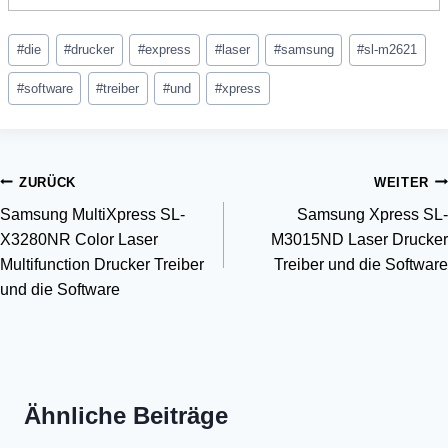
Schlagworte:
#
die
#
drucker
#
express
#
laser
#
samsung
#
sl-m2621
#
software
#
treiber
#
und
#
xpress
Beitragsnavigation
ZURÜCK
WEITER
Samsung MultiXpress SL-
Samsung Xpress SL-
X3280NR Color Laser
M3015ND Laser Drucker
Multifunction Drucker Treiber
Treiber und die Software
und die Software
Ähnliche Beiträge