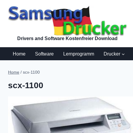
Zum
Inhalt
springen
Drivers and Software Kostenfreier Download
Home
Software
Lernprogramm
Drucker
Home
/
scx-1100
scx-1100