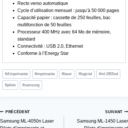
Recto verso automatique
Cycle d’utilisation mensuel : jusqu’à 50 000 pages
Capacité papier : cassette de 250 feuilles, bac
multifonction de 50 feuilles
Processeur 400 MHz avec 64 Mo de mémoire,
standard
Connectivité : USB 2.0, Ethernet
Conforme à l’Energy Star
Étiquettes
#
d’imprimante
#
imprimante
#
laser
#
logiciel
#
ml-2855nd
de
la
#
pilote
#
samsung
publication :
Navigation
PRÉCÉDENT
SUIVANT
Samsung ML-4050n Laser
Samsung ML-1450 Laser
de