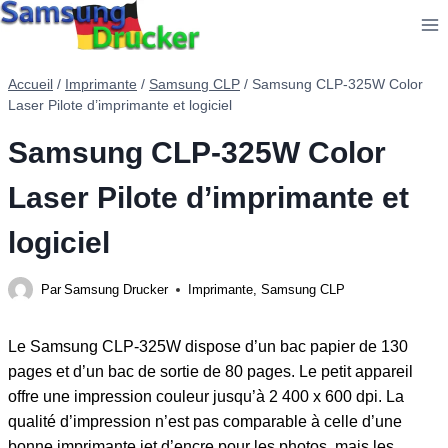
Aller
au
contenu
Accueil
/
Imprimante
/
Samsung CLP
/
Samsung CLP-325W Color
Laser Pilote d’imprimante et logiciel
Samsung CLP-325W Color
Laser Pilote d’imprimante et
logiciel
Par
Samsung Drucker
Imprimante
,
Samsung CLP
Le Samsung CLP-325W dispose d’un bac papier de 130
pages et d’un bac de sortie de 80 pages. Le petit appareil
offre une impression couleur jusqu’à 2 400 x 600 dpi. La
qualité d’impression n’est pas comparable à celle d’une
bonne imprimante jet d’encre pour les photos, mais les