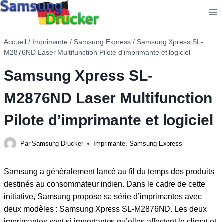
Aller
au
contenu
Accueil
/
Imprimante
/
Samsung Express
/
Samsung Xpress SL-
M2876ND Laser Multifunction Pilote d’imprimante et logiciel
Samsung Xpress SL-
M2876ND Laser Multifunction
Pilote d’imprimante et logiciel
Par
Samsung Drucker
Imprimante
,
Samsung Express
Samsung a généralement lancé au fil du temps des produits
destinés au consommateur indien. Dans le cadre de cette
initiative, Samsung propose sa série d’imprimantes avec
deux modèles : Samsung Xpress SL-M2876ND. Les deux
imprimantes sont si importantes qu’elles affectent le climat et