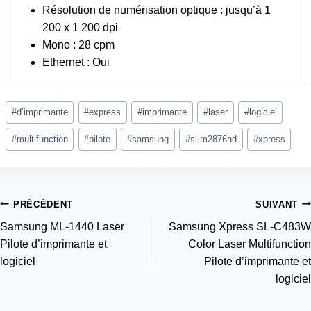
Résolution de numérisation optique : jusqu’à 1
200 x 1 200 dpi
Mono : 28 cpm
Ethernet : Oui
Étiquettes
#
d’imprimante
#
express
#
imprimante
#
laser
#
logiciel
de
la
#
multifunction
#
pilote
#
samsung
#
sl-m2876nd
#
xpress
publication :
Navigation
PRÉCÉDENT
SUIVANT
Samsung ML-1440 Laser
Samsung Xpress SL-C483W
de
Pilote d’imprimante et
Color Laser Multifunction
l’article
logiciel
Pilote d’imprimante et
logiciel