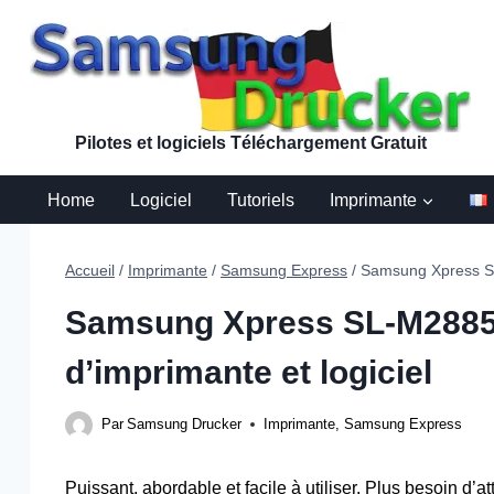
Aller
au
contenu
Pilotes et logiciels Téléchargement Gratuit
Home
Logiciel
Tutoriels
Imprimante
Accueil
/
Imprimante
/
Samsung Express
/
Samsung Xpress SL-
Samsung Xpress SL-M2885 L
d’imprimante et logiciel
Par
Samsung Drucker
Imprimante
,
Samsung Express
Puissant, abordable et facile à utiliser. Plus besoin d’