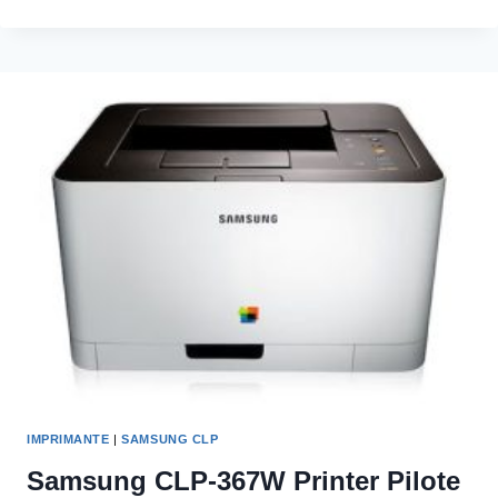
CLP-
315
COLOR
LASER
PILOTE
D’IMPRIMANTE
ET
LOGICIEL
IMPRIMANTE
|
SAMSUNG CLP
Samsung CLP-367W Printer Pilote