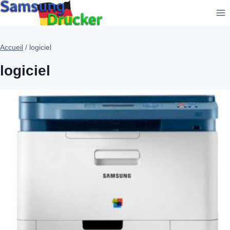
Aller
au
contenu
Accueil
/
logiciel
logiciel