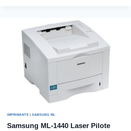
XPRESS
SL-
M2876ND
LASER
MULTIFUNCTION
PILOTE
D’IMPRIMANTE
ET
LOGICIEL
IMPRIMANTE
|
SAMSUNG ML
Samsung ML-1440 Laser Pilote