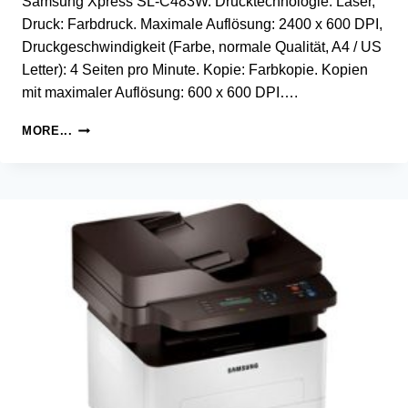
Samsung Xpress SL-C483W. Drucktechnologie: Laser,
Druck: Farbdruck. Maximale Auflösung: 2400 x 600 DPI,
Druckgeschwindigkeit (Farbe, normale Qualität, A4 / US
Letter): 4 Seiten pro Minute. Kopie: Farbkopie. Kopien
mit maximaler Auflösung: 600 x 600 DPI….
SAMSUNG
MORE...
XPRESS
SL-
C483W
COLOR
LASER
MULTIFUNCTION
PILOTE
D’IMPRIMANTE
ET
LOGICIEL