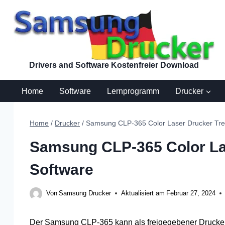
Zum
Inhalt
springen
Drivers and Software Kostenfreier Download
Home
Software
Lernprogramm
Drucker
Home
/
Drucker
/
Samsung CLP-365 Color Laser Drucker Trei
Samsung CLP-365 Color Las
Software
Von
Samsung Drucker
Aktualisiert am
Februar 27, 2024
Der Samsung CLP-365 kann als freigegebener Drucker 