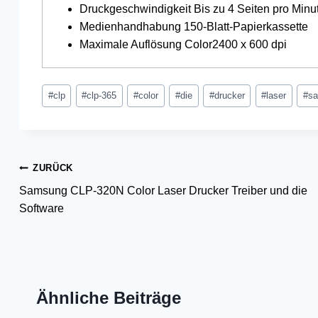
Druckgeschwindigkeit Bis zu 4 Seiten pro Minut
Medienhandhabung 150-Blatt-Papierkassette
Maximale Auflösung Color2400 x 600 dpi
Schlagworte:
#
clp
#
clp-365
#
color
#
die
#
drucker
#
laser
#
s
Beitragsnavigation
ZURÜCK
Samsung CLP-320N Color Laser Drucker Treiber und die
Software
Ähnliche Beiträge