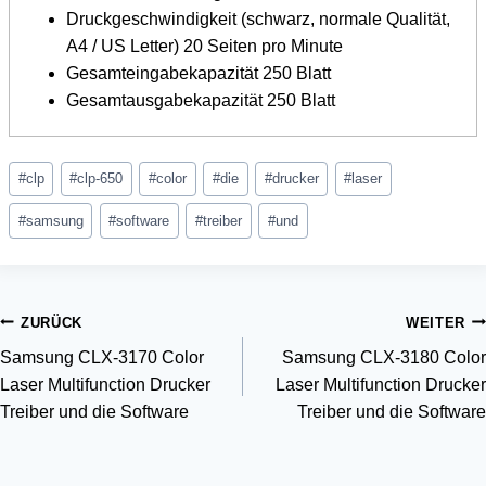
Druckgeschwindigkeit (schwarz, normale Qualität,
A4 / US Letter) 20 Seiten pro Minute
Gesamteingabekapazität 250 Blatt
Gesamtausgabekapazität 250 Blatt
Schlagworte:
#
clp
#
clp-650
#
color
#
die
#
drucker
#
laser
#
samsung
#
software
#
treiber
#
und
Beitragsnavigation
ZURÜCK
WEITER
Samsung CLX-3170 Color
Samsung CLX-3180 Color
Laser Multifunction Drucker
Laser Multifunction Drucker
Treiber und die Software
Treiber und die Software