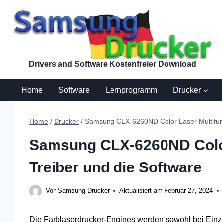
Zum
Inhalt
springen
Drivers and Software Kostenfreier Download
Home
Software
Lernprogramm
Drucker
Home
/
Drucker
/
Samsung CLX-6260ND Color Laser Multifunc
Samsung CLX-6260ND Color
Treiber und die Software
Von
Samsung Drucker
Aktualisiert am
Februar 27, 2024
Die Farblaserdrucker-Engines werden sowohl bei Einzel