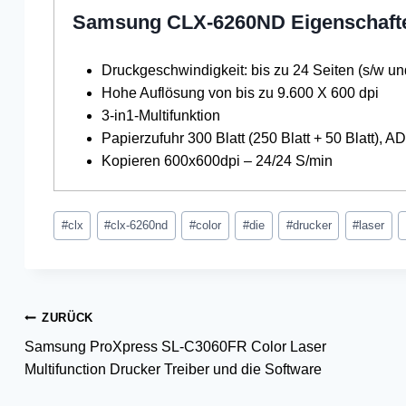
Samsung CLX-6260ND Eigenschaft
Druckgeschwindigkeit: bis zu 24 Seiten (s/w un
Hohe Auflösung von bis zu 9.600 X 600 dpi
3-in1-Multifunktion
Papierzufuhr 300 Blatt (250 Blatt + 50 Blatt), AD
Kopieren 600x600dpi – 24/​24 S/​min
Schlagworte:
#
clx
#
clx-6260nd
#
color
#
die
#
drucker
#
laser
Beitragsnavigation
ZURÜCK
Samsung ProXpress SL-C3060FR Color Laser
Multifunction Drucker Treiber und die Software