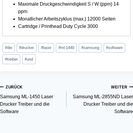
Maximale Druckgeschwindigkeit S / W (ppm) 14
ppm
Monatlicher Arbeitszyklus (max.) 12000 Seiten
Cartridge / Printhead Duty Cycle 3000
Schlagworte:
#
die
#
drucker
#
laser
#
ml-1440
#
samsung
#
software
#
treiber
#
und
Beitragsnavigation
ZURÜCK
WEITER
Samsung ML-1450 Laser
Samsung ML-2855ND Laser
Drucker Treiber und die
Drucker Treiber und die
Software
Software