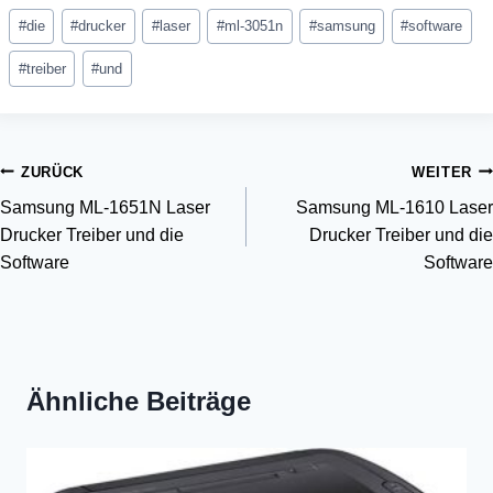
Schlagworte:
#
die
#
drucker
#
laser
#
ml-3051n
#
samsung
#
software
#
treiber
#
und
Beitragsnavigation
ZURÜCK
WEITER
Samsung ML-1651N Laser
Samsung ML-1610 Laser
Drucker Treiber und die
Drucker Treiber und die
Software
Software
Ähnliche Beiträge