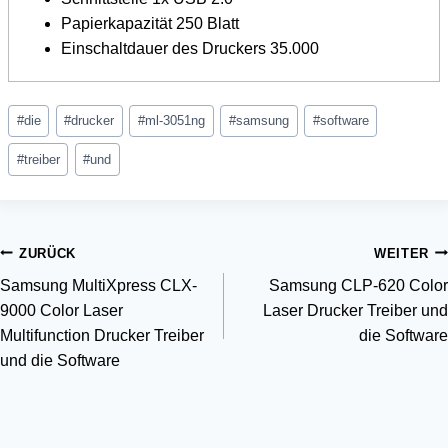
Papierkapazität 250 Blatt
Einschaltdauer des Druckers 35.000
Schlagworte:
#
die
#
drucker
#
ml-3051ng
#
samsung
#
software
#
treiber
#
und
Beitragsnavigation
ZURÜCK
WEITER
Samsung MultiXpress CLX-
Samsung CLP-620 Color
9000 Color Laser
Laser Drucker Treiber und
Multifunction Drucker Treiber
die Software
und die Software