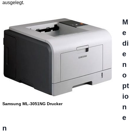
ausgelegt.
M
e
di
e
n
o
pt
io
Samsung ML-3051NG Drucker
n
e
n