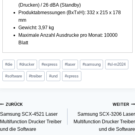
(Drucken) / 26 dBA (Standby)
Produktabmessungen (BxTxH): 332 x 215 x 178
mm
Gewicht: 3,97 kg
Maximale Anzahl Ausdrucke pro Monat: 10000
Blatt
Schlagworte:
#
die
#
drucker
#
express
#
laser
#
samsung
#
sl-m2024
#
software
#
treiber
#
und
#
xpress
Beitragsnavigation
ZURÜCK
WEITER
Samsung SCX-4521 Laser
Samsung SCX-3206 Laser
Multifunction Drucker Treiber
Multifunction Drucker Treiber
und die Software
und die Software