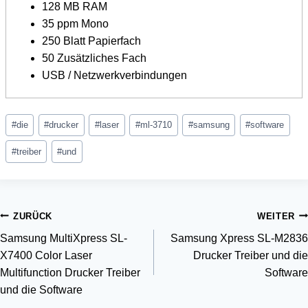
128 MB RAM
35 ppm Mono
250 Blatt Papierfach
50 Zusätzliches Fach
USB / Netzwerkverbindungen
Schlagworte:
#
die
#
drucker
#
laser
#
ml-3710
#
samsung
#
software
#
treiber
#
und
Beitragsnavigation
ZURÜCK
WEITER
Samsung MultiXpress SL-
Samsung Xpress SL-M2836
X7400 Color Laser
Drucker Treiber und die
Multifunction Drucker Treiber
Software
und die Software