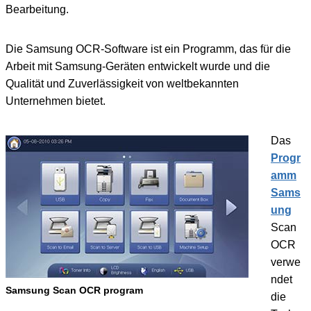
Bearbeitung.
Die Samsung OCR-Software ist ein Programm, das für die
Arbeit mit Samsung-Geräten entwickelt wurde und die
Qualität und Zuverlässigkeit von weltbekannten
Unternehmen bietet.
Das
Progr
amm
Sams
ung
Scan
OCR
verwe
ndet
Samsung Scan OCR program
die