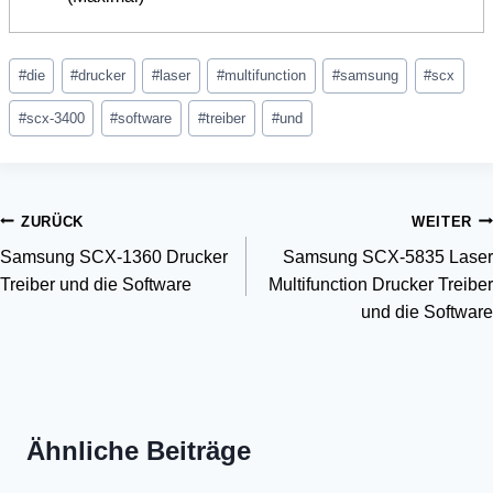
Schlagworte:
#
die
#
drucker
#
laser
#
multifunction
#
samsung
#
scx
#
scx-3400
#
software
#
treiber
#
und
Beitragsnavigation
ZURÜCK
WEITER
Samsung SCX-1360 Drucker
Samsung SCX-5835 Laser
Treiber und die Software
Multifunction Drucker Treiber
und die Software
Ähnliche Beiträge