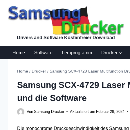
Zum
Inhalt
springen
Drivers and Software Kostenfreier Download
Home
Software
Lernprogramm
Drucker
Home
/
Drucker
/
Samsung SCX-4729 Laser Multifunction Dru
Samsung SCX-4729 Laser Mu
und die Software
Von
Samsung Drucker
Aktualisiert am
Februar 28, 2024
Die monochrome Druckgeschwindigkeit des Samsung SC