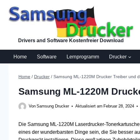
Zum
Inhalt
springen
Drivers and Software Kostenfreier Download
Home
Software
Lernprogramm
Drucker
Home
/
Drucker
/
Samsung ML-1220M Drucker Treiber und di
Samsung ML-1220M Drucker
Von
Samsung Drucker
Aktualisiert am
Februar 28, 2024
Die Samsung ML-1220M Laserdrucker-Tonerkartusch
eines der wunderbarsten Dinge sein, die Sie besser au
Druckgerät installieren. Diese großartigen Zubehörteil