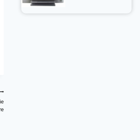
ie
re