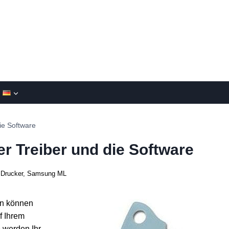
e Software
 Treiber und die Software
Drucker
,
Samsung ML
en können
f Ihrem
e werden Ihr