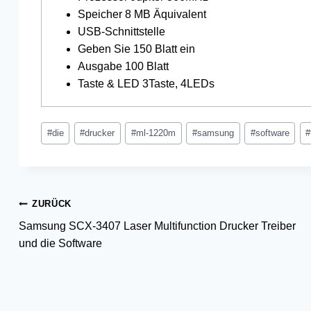
Speicher 8 MB Äquivalent
USB-Schnittstelle
Geben Sie 150 Blatt ein
Ausgabe 100 Blatt
Taste & LED 3Taste, 4LEDs
Schlagworte:
#
die
#
drucker
#
ml-1220m
#
samsung
#
software
#
Beitragsnavigation
ZURÜCK
Samsung SCX-3407 Laser Multifunction Drucker Treiber
und die Software