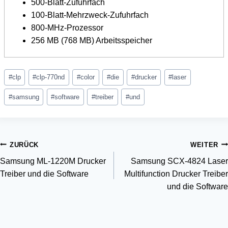
500-Blatt-Zufuhrfach
100-Blatt-Mehrzweck-Zufuhrfach
800-MHz-Prozessor
256 MB (768 MB) Arbeitsspeicher
Schlagworte:
#
clp
#
clp-770nd
#
color
#
die
#
drucker
#
laser
#
samsung
#
software
#
treiber
#
und
Beitragsnavigation
ZURÜCK
WEITER
Samsung ML-1220M Drucker
Samsung SCX-4824 Laser
Treiber und die Software
Multifunction Drucker Treiber
und die Software