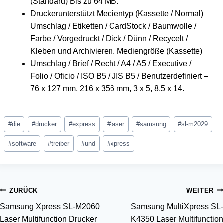
(Standard) Bis zu 64 MB.
Druckerunterstützt Medientyp (Kassette / Normal)
Umschlag / Etiketten / CardStock / Baumwolle /
Farbe / Vorgedruckt / Dick / Dünn / Recycelt /
Kleben und Archivieren. Mediengröße (Kassette)
Umschlag / Brief / Recht / A4 / A5 / Executive /
Folio / Oficio / ISO B5 / JIS B5 / Benutzerdefiniert –
76 x 127 mm, 216 x 356 mm, 3 x 5, 8,5 x 14.
Schlagworte:
#
die
#
drucker
#
express
#
laser
#
samsung
#
sl-m2029
#
software
#
treiber
#
und
#
xpress
Beitragsnavigation
ZURÜCK
WEITER
Samsung Xpress SL-M2060
Samsung MultiXpress SL-
Laser Multifunction Drucker
K4350 Laser Multifunction