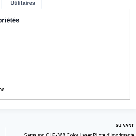
Utilitaires
riétés
ne
SUIVANT
Samsung CLP-368 Color Laser Pilote d’imprimante 