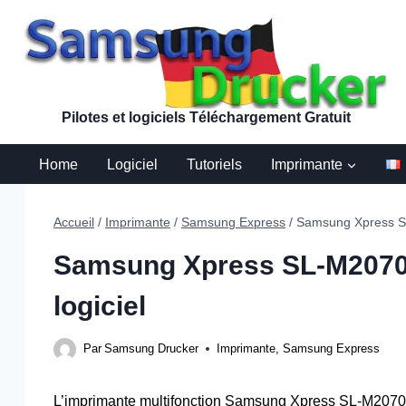
Aller
au
contenu
Pilotes et logiciels Téléchargement Gratuit
Home
Logiciel
Tutoriels
Imprimante
Accueil
/
Imprimante
/
Samsung Express
/
Samsung Xpress SL
Samsung Xpress SL-M2070F
logiciel
Par
Samsung Drucker
Imprimante
,
Samsung Express
L’imprimante multifonction Samsung Xpress SL-M2070FW