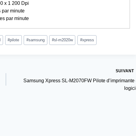
00 x 1 200 Dpi
 par minute
ges par minute
l
#
pilote
#
samsung
#
sl-m2020w
#
xpress
SUIVANT
Samsung Xpress SL-M2070FW Pilote d’imprimante 
logici