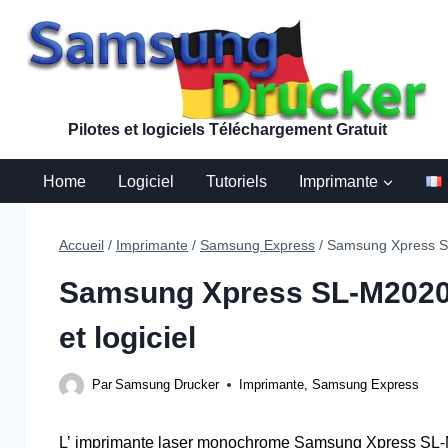
Aller
au
contenu
Pilotes et logiciels Téléchargement Gratuit
Home
Logiciel
Tutoriels
Imprimante
Accueil
/
Imprimante
/
Samsung Express
/
Samsung Xpress SL
Samsung Xpress SL-M2020W
et logiciel
Par
Samsung Drucker
Imprimante
,
Samsung Express
L’ imprimante laser monochrome Samsung Xpress SL-M2