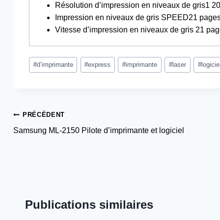
Résolution d’impression en niveaux de gris1 2
Impression en niveaux de gris SPEED21 pages
Vitesse d’impression en niveaux de gris 21 pa
Étiquettes
#
d’imprimante
#
express
#
imprimante
#
laser
#
logicie
de
la
publication :
Navigation
PRÉCÉDENT
Samsung ML-2150 Pilote d’imprimante et logiciel
de
l’article
Publications similaires