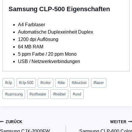
Samsung CLP-500 Eigenschaften
A4 Farblaser
Automatische Duplexeinheit Duplex
1200 dpi Auflösung
64 MB RAM
5 ppm Farbe / 20 ppm Mono
USB / Netzwerkverbindungen
Schlagworte:
#
clp
#
clp-500
#
color
#
die
#
drucker
#
laser
#
samsung
#
software
#
treiber
#
und
Beitragsnavigation
ZURÜCK
WEITER
Samsung CJX-2000FW
Samsung CLP-600 Color