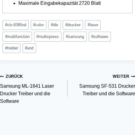
Maximale Eingabekapazität 2720 Blatt
Schlagworte:
#
clx-8385nd
#
color
#
die
#
drucker
#
laser
#
multifunction
#
multixpress
#
samsung
#
software
#
treiber
#
und
Beitragsnavigation
ZURÜCK
WEITER
Samsung ML-1641 Laser
Samsung SF-531 Drucker
Drucker Treiber und die
Treiber und die Software
Software