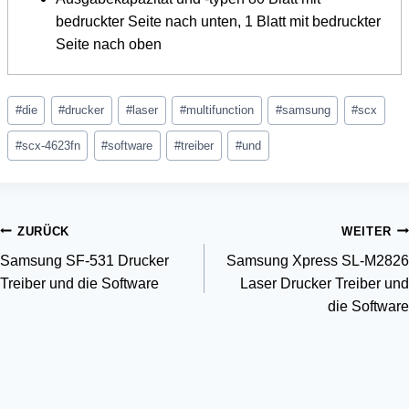
bedruckter Seite nach unten, 1 Blatt mit bedruckter
Seite nach oben
Schlagworte:
#
die
#
drucker
#
laser
#
multifunction
#
samsung
#
scx
#
scx-4623fn
#
software
#
treiber
#
und
Beitragsnavigation
ZURÜCK
WEITER
Samsung SF-531 Drucker
Samsung Xpress SL-M2826
Treiber und die Software
Laser Drucker Treiber und
die Software