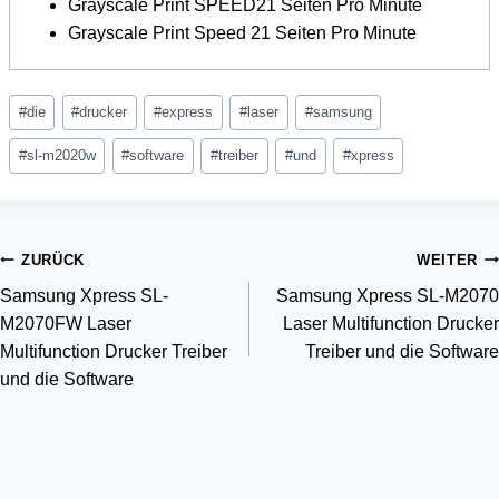
Grayscale Print SPEED21 Seiten Pro Minute
Grayscale Print Speed 21 Seiten Pro Minute
Schlagworte:
#
die
#
drucker
#
express
#
laser
#
samsung
#
sl-m2020w
#
software
#
treiber
#
und
#
xpress
Beitragsnavigation
ZURÜCK
WEITER
Samsung Xpress SL-
Samsung Xpress SL-M2070
M2070FW Laser
Laser Multifunction Drucker
Multifunction Drucker Treiber
Treiber und die Software
und die Software